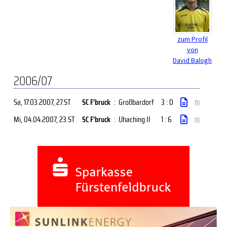
zum Profil
von
David Balogh
2006/07
Sa, 17.03.2007
, 27.ST
SC F'bruck
:
Großbardorf
3 : 0
(1)
Mi, 04.04.2007
, 23.ST
SC F'bruck
:
Uhaching II
1 : 6
(1)