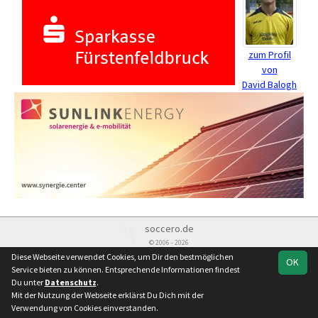
zum Profil
von
David Balogh
soccero.de
© 2006 - 2026
Diese Webseite verwendet Cookies, um Dir den bestmöglichen
OK
Besucherstatistik
Kontakt
Impressum
Datenschutz
Service bieten zu können. Entsprechende Informationen findest
Du unter
Datenschutz
.
Mit der Nutzung der Webseite erklärst Du Dich mit der
Verwendung von Cookies einverstanden.