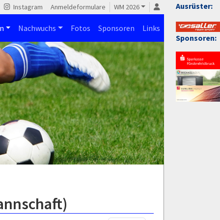
Ausrüster:
Instagram
Anmeldeformulare
WM 2026
n
Nachwuchs
Fotos
Sponsoren
Links
Sponsoren:
annschaft)