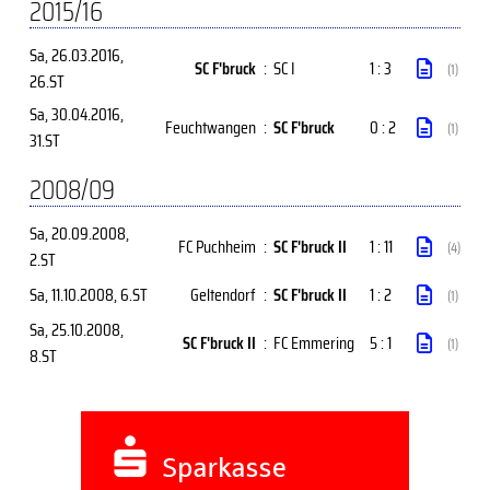
2015/16
Sa, 26.03.2016
,
SC F'bruck
:
SC I
1 : 3
(1)
26.ST
Sa, 30.04.2016
,
Feuchtwangen
:
SC F'bruck
0 : 2
(1)
31.ST
2008/09
Sa, 20.09.2008
,
FC Puchheim
:
SC F'bruck II
1 : 11
(4)
2.ST
Sa, 11.10.2008
, 6.ST
Geltendorf
:
SC F'bruck II
1 : 2
(1)
Sa, 25.10.2008
,
SC F'bruck II
:
FC Emmering
5 : 1
(1)
8.ST