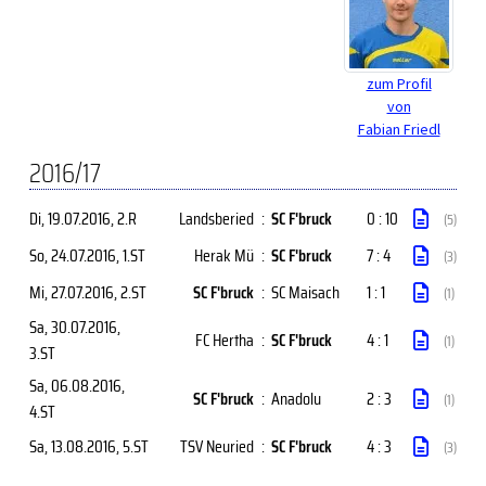
zum Profil
von
Fabian Friedl
2016/17
Di, 19.07.2016
, 2.R
Landsberied
:
SC F'bruck
0 : 10
(5)
So, 24.07.2016
, 1.ST
Herak Mü
:
SC F'bruck
7 : 4
(3)
Mi, 27.07.2016
, 2.ST
SC F'bruck
:
SC Maisach
1 : 1
(1)
Sa, 30.07.2016
,
FC Hertha
:
SC F'bruck
4 : 1
(1)
3.ST
Sa, 06.08.2016
,
SC F'bruck
:
Anadolu
2 : 3
(1)
4.ST
Sa, 13.08.2016
, 5.ST
TSV Neuried
:
SC F'bruck
4 : 3
(3)