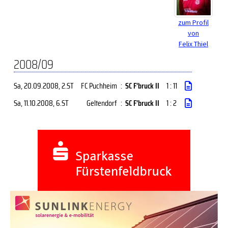
zum Profil
von
Felix Thiel
2008/09
Sa, 20.09.2008
, 2.ST
FC Puchheim
:
SC F'bruck II
1 : 11
Sa, 11.10.2008
, 6.ST
Geltendorf
:
SC F'bruck II
1 : 2