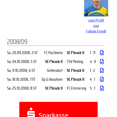
zum Profil
von
Fabian Friedl
2008/09
Sa, 20.09.2008
, 2.ST
FC Puchheim
:
SC F'bruck II
1 : 11
Sa, 04.10.2008
, 5.ST
SC F'bruck II
:
TSV Peiting
4 : 0
Sa, 11.10.2008
, 6.ST
Geltendorf
:
SC F'bruck II
1 : 2
Sa, 18.10.2008
, 7.ST
Sp.G.Hausham
:
SC F'bruck II
4 : 1
Sa, 25.10.2008
, 8.ST
SC F'bruck II
:
FC Emmering
5 : 1