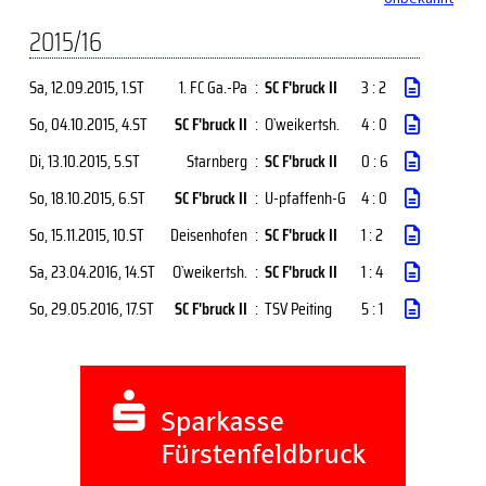
2015/16
Sa, 12.09.2015
, 1.ST
1. FC Ga.-Pa
:
SC F'bruck II
3 : 2
So, 04.10.2015
, 4.ST
SC F'bruck II
:
O`weikertsh.
4 : 0
Di, 13.10.2015
, 5.ST
Starnberg
:
SC F'bruck II
0 : 6
So, 18.10.2015
, 6.ST
SC F'bruck II
:
U-pfaffenh-G
4 : 0
So, 15.11.2015
, 10.ST
Deisenhofen
:
SC F'bruck II
1 : 2
Sa, 23.04.2016
, 14.ST
O`weikertsh.
:
SC F'bruck II
1 : 4
So, 29.05.2016
, 17.ST
SC F'bruck II
:
TSV Peiting
5 : 1