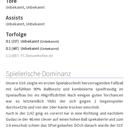
Tore
Unbekannt
,
Unbekannt
Assists
Unbekannt
,
Unbekannt
Torfolge
0:1 (33')
Unbekannt
(Unbekannt)
0:2 (46')
Unbekannt
(Unbekannt)
1:2 (65')
FC Deisenhofen eV
Spielerische Dominanz
Unsere U16 zeigte im ersten Spielabschnitt hervorragenden Fußball
mit Gefühlten 90% Ballbesitz und kombinierte spielfreudig im
Spielaufbau bis ins ANgriffsdrittel. Nach einigen guten Torchancen
war es letztendlich Yildiz der sich gegen 2 Gegenspieler
durchsetzte und von der 16er Kante trocken einschob.
Auch in der 2.HZ ging es vorerst nur in eine Richtung und nachdem
Gudaci in der 46.min clever auf einen hohen Ball spekulierte und zum
2:0 einschob schien das SPiel gelaufen. DOch danach wurde der SCF