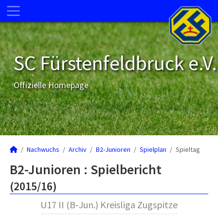
SC Fürstenfeldbruck e.V.
Offizielle Homepage
Nachwuchs
Archiv
B2-Junioren
Spielplan
Spieltag
B2-Junioren :
Spielbericht
(2015/16)
U17 II (B-Jun.) Kreisliga Zugspitze