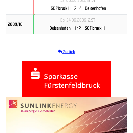
Sa, 08.06.2013
, 19.ST
2 : 4
SC F'bruck II
Deisenhofen
Do, 24.09.2009
, 2.ST
2009/10
1 : 2
Deisenhofen
SC F'bruck II
Zurück