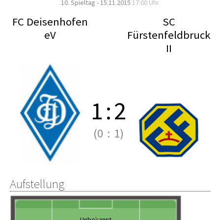
10. Spieltag - 15.11.2015
17:00 Uhr
FC Deisenhofen
SC
eV
Fürstenfeldbruck
II
1
:
2
(0
:
1)
Aufstellung
Unbekannt