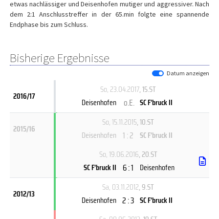
etwas nachlässiger und Deisenhofen mutiger und aggressiver. Nach
dem 2:1 Anschlusstreffer in der 65.min folgte eine spannende
Endphase bis zum Schluss.
Bisherige Ergebnisse
Datum anzeigen
So, 23.04.2017
, 15.ST
2016/17
o.E.
Deisenhofen
SC F'bruck II
So, 15.11.2015
, 10.ST
2015/16
1 : 2
Deisenhofen
SC F'bruck II
So, 19.06.2016
, 20.ST
6 : 1
SC F'bruck II
Deisenhofen
Sa, 03.11.2012
, 9.ST
2012/13
2 : 3
Deisenhofen
SC F'bruck II