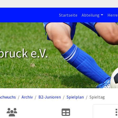
Startseite
Abteilung
Herre
bruck e.V.
achwuchs
Archiv
B2-Junioren
Spielplan
Spieltag