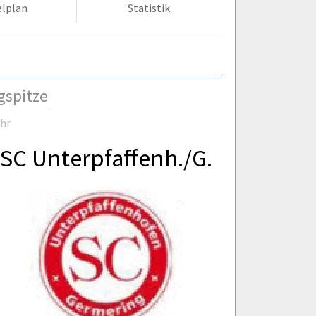
elplan
Statistik
ugspitze
Uhr
SC Unterpfaffenh./G.