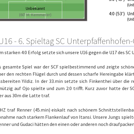
(Un
Unbekannt
4:0 (53')
Un
(60' M. Kemmerer)
(Un
U16 - 6. Spieltag SC Unterpfaffenhofen-
m starken 4:0 Erfolg setzte sich unsere U16 gegen die U17 des S
s gesamte Spiel war der SCF spielbestimmend und zeigte schönen
ber den rechten Flügel durch und dessen scharfe Hereingabe klär
sbereiten Yildiz. In der 33.min setzte sich Finkenthei über die r
ützig auf Ojo spielte und zum 2:0 trifft. Kurz zuvor hatte der
der aus 30m die Latte traf.
2.HZ traf Renner (45.min) eiskalt nach schönem Schnittstellenba
nahme nach starkem Flankenlauf von Itansi. Unsere Jungs spielten
Renner und Gudaci hätten den einen oder anderen noch draufpacke