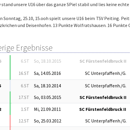
 stand unsere U16 über das ganze SPiel stabil und lies keine echte
 Sonntag, 25.10, 15.ooh spielt unsere U16 beim TSV Peiting. Pei
lzkrichen und Deisenhofen. 13 Punkte Wolfratshausen. 16 Punkte 
erige Ergebnisse
6
6.ST
So, 18.10.2015
SC Fürstenfeldbruck II
16.ST
Sa, 14.05.2016
SC Unterpfaffenh./G.
5
6.ST
Sa, 18.10.2014
SC Unterpfaffenh./G.
17.ST
So, 03.05.2015
SC Fürstenfeldbruck II
2
1.ST
Mi, 21.09.2011
SC Fürstenfeldbruck II
12.ST
So, 25.03.2012
SC Unterpfaffenh./G.