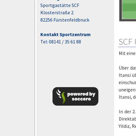
Sportgastätte SCF
Klosterstraße 2
82256 Fürstenfeldbruck
Kontakt Sportzentrum
SCF 
Tel: 08141 / 35 61 88
Mit eine
Über da
Itansi ü
einschus
uneigenn
Itansi, 
In der 
Direktab
Yildiz, 