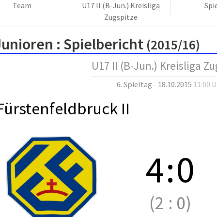
Team
U17 II (B-Jun.) Kreisliga
Spi
Zugspitze
Junioren :
Spielbericht
(2015/16)
U17 II (B-Jun.) Kreisliga Z
6. Spieltag - 18.10.2015
11:00 
Fürstenfeldbruck II
4
:
0
(2
:
0)