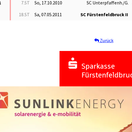
1
7.ST
So, 17.10.2010
SC Unterpfaffenh./G.
18.ST
Sa, 07.05.2011
SC Fürstenfeldbruck II
Zurück