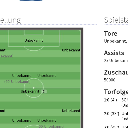
tellung
Spielsta
Tore
Unbekannt
Unbekannt
,
nnt
Unbekannt
Assists
bekannt)
2x Unbekan
Zuscha
Unbekannt
Unbekannt
50000
(60' Unbekannt)
Torfolg
Unbekannt
C
1:0 (4')
SC 
(Un
nnt
Unbekannt
2:0 (33')
Un
(Un
Unbekannt
Unbekannt
(60' Unbekannt)
3:0 (45')
Un