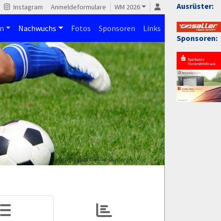
Ausrüster:
Instagram
Anmeldeformulare
WM 2026
n
Nachwuchs
Fotos
Sponsoren
Links
Sponsoren: