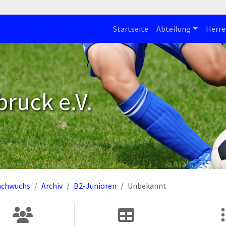
Startseite
Abteilung
Herre
bruck e.V.
achwuchs
Archiv
B2-Junioren
Unbekannt