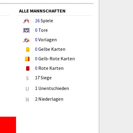
ALLE MANNSCHAFTEN
16
Spiele
0
Tore
0
Vorlagen
0
Gelbe Karten
0
Gelb-Rote Karten
0
Rote Karten
S
17 Siege
U
1 Unentschieden
N
2 Niederlagen