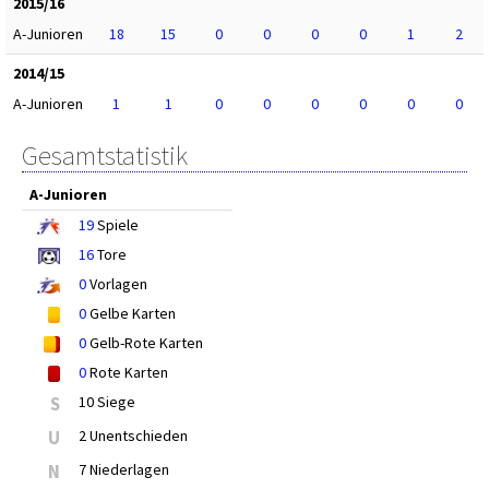
2015/16
A-Junioren
18
15
0
0
0
0
1
2
2014/15
A-Junioren
1
1
0
0
0
0
0
0
Gesamtstatistik
A-Junioren
19
Spiele
16
Tore
0
Vorlagen
0
Gelbe Karten
0
Gelb-Rote Karten
0
Rote Karten
S
10 Siege
U
2 Unentschieden
N
7 Niederlagen