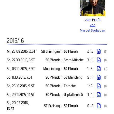
zum Profil
von
Marcel Sodjadan
2015/16
Mi, 23.09.2015
, 2.ST
SB Chiemgau
:
SC F'bruck
2 : 2
(2)
So, 27.09.2015
, 5.ST
SC F'bruck
:
Stern Münche
3 : 1
(1)
Sa, 03.10.2015
, 6.ST
Moosinning
:
SC F'bruck
1 : 5
(2)
So, 11.10.2015
, 7.ST
SC F'bruck
:
SV Manching
5 : 1
(2)
So, 25.10.2015
, 9.ST
SC F'bruck
:
Ebrachtal
1 : 2
(1)
So, 29.11.2015
, 14.ST
SC F'bruck
:
U-pfaffenh-G
3 : 1
(1)
So, 20.03.2016
,
SE Freising
:
SC F'bruck
0 : 2
(1)
16.ST