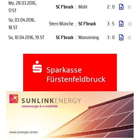
Mo, 28.03.2016
,
SC F'bruck
:
Mühl
2 : 0
(1)
17.ST
So, 03.04.2016
,
Stern Münche
:
SC F'bruck
3 : 5
(3)
18.ST
So, 10.04.2016
, 19.ST
SC F'bruck
:
Moosinning
3 : 0
(1)