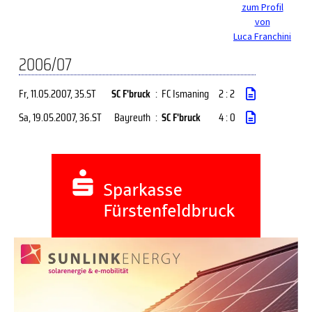
zum Profil
von
Luca Franchini
2006/07
Fr, 11.05.2007
, 35.ST
SC F'bruck
:
FC Ismaning
2 : 2
Sa, 19.05.2007
, 36.ST
Bayreuth
:
SC F'bruck
4 : 0