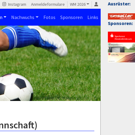
Ausrüster:
Instagram
Anmeldeformulare
WM 2026
n
Nachwuchs
Fotos
Sponsoren
Links
Sponsoren:
nnschaft)