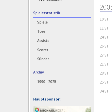
200
Spielerstatistik
10.ST
Spiele
11.ST
Tore
24.ST
Assists
26.ST
Scorer
27.ST
Sünder
21.ST
Archiv
28.ST
1990 - 2025
25.ST
34.ST
Hauptsponsor: