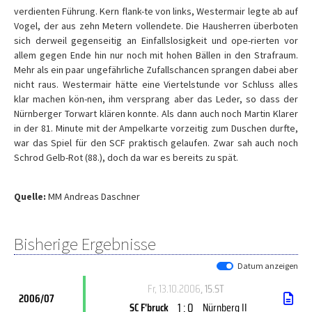
verdienten Führung. Kern flank-te von links, Westermair legte ab auf
Vogel, der aus zehn Metern vollendete. Die Hausherren überboten
sich derweil gegenseitig an Einfallslosigkeit und ope-rierten vor
allem gegen Ende hin nur noch mit hohen Bällen in den Strafraum.
Mehr als ein paar ungefährliche Zufallschancen sprangen dabei aber
nicht raus. Westermair hätte eine Viertelstunde vor Schluss alles
klar machen kön-nen, ihm versprang aber das Leder, so dass der
Nürnberger Torwart klären konnte. Als dann auch noch Martin Klarer
in der 81. Minute mit der Ampelkarte vorzeitig zum Duschen durfte,
war das Spiel für den SCF praktisch gelaufen. Zwar sah auch noch
Schrod Gelb-Rot (88.), doch da war es bereits zu spät.
Quelle:
MM Andreas Daschner
Bisherige Ergebnisse
Datum anzeigen
Fr, 13.10.2006
, 15.ST
2006/07
1 : 0
SC F'bruck
Nürnberg II