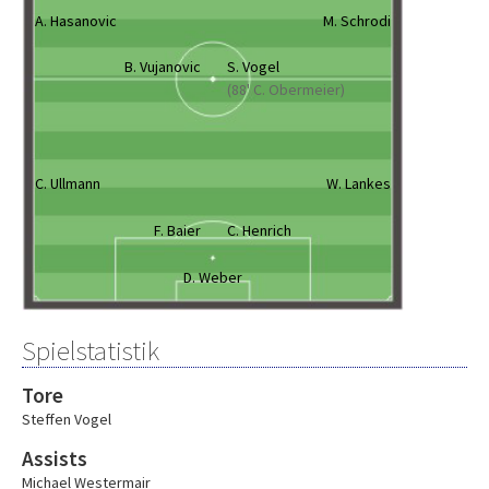
A. Hasanovic
M. Schrodi
B. Vujanovic
S. Vogel
(88' C. Obermeier)
C. Ullmann
W. Lankes
F. Baier
C. Henrich
D. Weber
Spielstatistik
Tore
Steffen Vogel
Assists
Michael Westermair