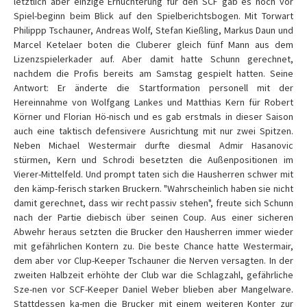
letztlich aber einzige Ernüchterung für den SCF gab es noch vor
Spiel-beginn beim Blick auf den Spielberichtsbogen. Mit Torwart
Philippp Tschauner, Andreas Wolf, Stefan Kießling, Markus Daun und
Marcel Ketelaer boten die Cluberer gleich fünf Mann aus dem
Lizenzspielerkader auf. Aber damit hatte Schunn gerechnet,
nachdem die Profis bereits am Samstag gespielt hatten. Seine
Antwort: Er änderte die Startformation personell mit der
Hereinnahme von Wolfgang Lankes und Matthias Kern für Robert
Körner und Florian Hö-nisch und es gab erstmals in dieser Saison
auch eine taktisch defensivere Ausrichtung mit nur zwei Spitzen.
Neben Michael Westermair durfte diesmal Admir Hasanovic
stürmen, Kern und Schrodi besetzten die Außenpositionen im
Vierer-Mittelfeld. Und prompt taten sich die Hausherren schwer mit
den kämp-ferisch starken Bruckern. "Wahrscheinlich haben sie nicht
damit gerechnet, dass wir recht passiv stehen", freute sich Schunn
nach der Partie diebisch über seinen Coup. Aus einer sicheren
Abwehr heraus setzten die Brucker den Hausherren immer wieder
mit gefährlichen Kontern zu. Die beste Chance hatte Westermair,
dem aber vor Clup-Keeper Tschauner die Nerven versagten. In der
zweiten Halbzeit erhöhte der Club war die Schlagzahl, gefährliche
Sze-nen vor SCF-Keeper Daniel Weber blieben aber Mangelware.
Stattdessen ka-men die Brucker mit einem weiteren Konter zur