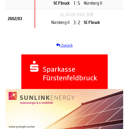
1 : 5
SC F'bruck
Nürnberg II
So, 04.08.2002
, 3.ST
2002/03
3 : 2
Nürnberg II
SC F'bruck
Zurück