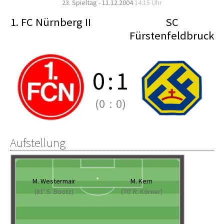
23. Spieltag - 11.12.2004
14:15 Uhr
1. FC Nürnberg II
SC
Fürstenfeldbruck
0
:
1
(0
:
0)
Aufstellung
M. Westermair
M. Kern
(81' S. Bootz)
(70' R. Körner)