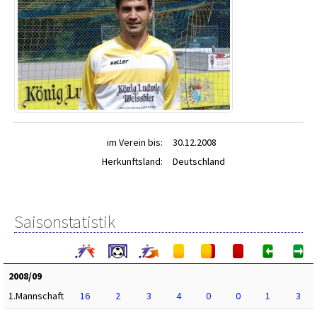
im Verein bis:
30.12.2008
Herkunftsland:
Deutschland
Saisonstatistik
2008/09
1.Mannschaft
16
2
3
4
0
0
1
3