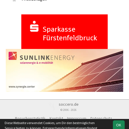
soccero.de
© 2006 - 2026
Besucherstatistik
Kontakt
Impressum
Datenschutz
Diese Webseite verwendet Cookies, um Dir den bestmöglichen
OK
Service bieten zu können. Entsprechende Informationen findest