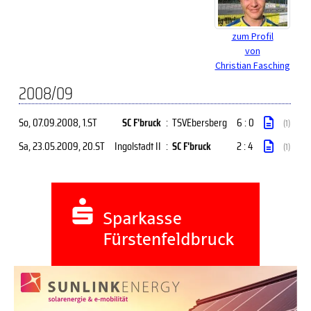
zum Profil
von
Christian Fasching
2008/09
So, 07.09.2008
, 1.ST
SC F'bruck
:
TSVEbersberg
6 : 0
(1)
Sa, 23.05.2009
, 20.ST
Ingolstadt II
:
SC F'bruck
2 : 4
(1)