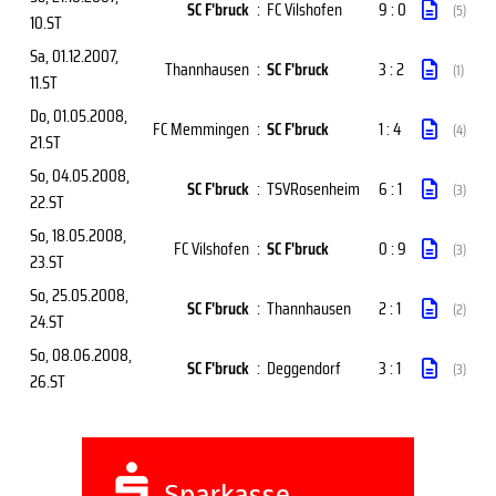
SC F'bruck
:
FC Vilshofen
9 : 0
(5)
10.ST
Sa, 01.12.2007
,
Thannhausen
:
SC F'bruck
3 : 2
(1)
11.ST
Do, 01.05.2008
,
FC Memmingen
:
SC F'bruck
1 : 4
(4)
21.ST
So, 04.05.2008
,
SC F'bruck
:
TSVRosenheim
6 : 1
(3)
22.ST
So, 18.05.2008
,
FC Vilshofen
:
SC F'bruck
0 : 9
(3)
23.ST
So, 25.05.2008
,
SC F'bruck
:
Thannhausen
2 : 1
(2)
24.ST
So, 08.06.2008
,
SC F'bruck
:
Deggendorf
3 : 1
(3)
26.ST