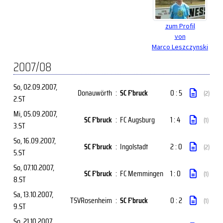
zum Profil
von
Marco Leszczynski
2007/08
So, 02.09.2007
,
Donauwörth
:
SC F'bruck
0 : 5
(2)
2.ST
Mi, 05.09.2007
,
SC F'bruck
:
FC Augsburg
1 : 4
(1)
3.ST
So, 16.09.2007
,
SC F'bruck
:
Ingolstadt
2 : 0
(2)
5.ST
So, 07.10.2007
,
SC F'bruck
:
FC Memmingen
1 : 0
(1)
8.ST
Sa, 13.10.2007
,
TSVRosenheim
:
SC F'bruck
0 : 2
(1)
9.ST
So, 21.10.2007
,