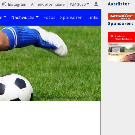
Ausrüster:
Instagram
Anmeldeformulare
WM 2026
n
Nachwuchs
Fotos
Sponsoren
Links
Sponsoren: