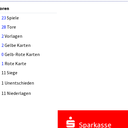
oren
23
Spiele
28
Tore
2
Vorlagen
2
Gelbe Karten
0
Gelb-Rote Karten
1
Rote Karte
11 Siege
1 Unentschieden
11 Niederlagen