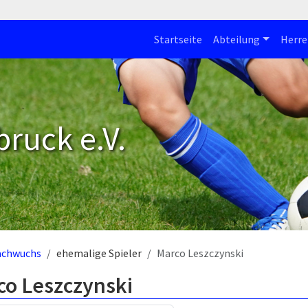
Startseite
Abteilung
Herre
bruck e.V.
achwuchs
ehemalige Spieler
Marco Leszczynski
co Leszczynski