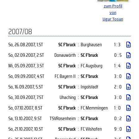
zum Profil
von
Ugur Tosun
2007/08
So, 26.08.2007
, 1.ST
SC F'bruck
:
Burghausen
1 : 3
So, 02.09.2007
, 2.ST
Donauwörth
:
SC F'bruck
0 : 5
Mi, 05.09.2007
, 3.ST
SC F'bruck
:
FC Augsburg
1 : 4
So, 09.09.2007
, 4.ST
FC Bayern II
:
SC F'bruck
3 : 0
So, 16.09.2007
, 5.ST
SC F'bruck
:
Ingolstadt
2 : 0
So, 30.09.2007
, 7.ST
Uhaching
:
SC F'bruck
3 : 0
So, 07.10.2007
, 8.ST
SC F'bruck
:
FC Memmingen
1 : 0
Sa, 13.10.2007
, 9.ST
TSVRosenheim
:
SC F'bruck
0 : 2
So, 21.10.2007
, 10.ST
SC F'bruck
:
FC Vilshofen
9 : 0