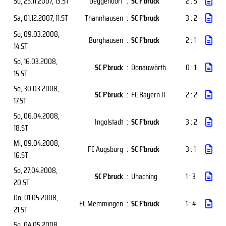
So, 25.11.2007
, 13.ST
Deggendorf
:
SC F'bruck
2 : 5
Sa, 01.12.2007
, 11.ST
Thannhausen
:
SC F'bruck
3 : 2
So, 09.03.2008
,
Burghausen
:
SC F'bruck
2 : 1
14.ST
So, 16.03.2008
,
SC F'bruck
:
Donauwörth
0 : 1
15.ST
So, 30.03.2008
,
SC F'bruck
:
FC Bayern II
2 : 2
17.ST
So, 06.04.2008
,
Ingolstadt
:
SC F'bruck
3 : 2
18.ST
Mi, 09.04.2008
,
FC Augsburg
:
SC F'bruck
3 : 1
16.ST
So, 27.04.2008
,
SC F'bruck
:
Uhaching
1 : 3
20.ST
Do, 01.05.2008
,
FC Memmingen
:
SC F'bruck
1 : 4
21.ST
So, 04.05.2008
,