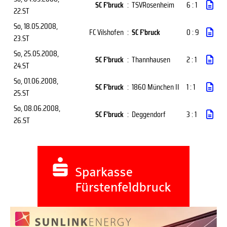
SC F'bruck
:
TSVRosenheim
6 : 1
22.ST
So, 18.05.2008
,
FC Vilshofen
:
SC F'bruck
0 : 9
23.ST
So, 25.05.2008
,
SC F'bruck
:
Thannhausen
2 : 1
24.ST
So, 01.06.2008
,
SC F'bruck
:
1860 München II
1 : 1
25.ST
So, 08.06.2008
,
SC F'bruck
:
Deggendorf
3 : 1
26.ST