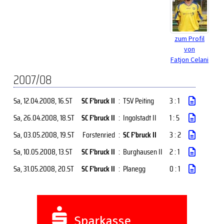
zum Profil
von
Fatjon Celani
2007/08
Sa, 12.04.2008
, 16.ST
SC F'bruck II
:
TSV Peiting
3 : 1
Sa, 26.04.2008
, 18.ST
SC F'bruck II
:
Ingolstadt II
1 : 5
Sa, 03.05.2008
, 19.ST
Forstenried
:
SC F'bruck II
3 : 2
Sa, 10.05.2008
, 13.ST
SC F'bruck II
:
Burghausen II
2 : 1
Sa, 31.05.2008
, 20.ST
SC F'bruck II
:
Planegg
0 : 1