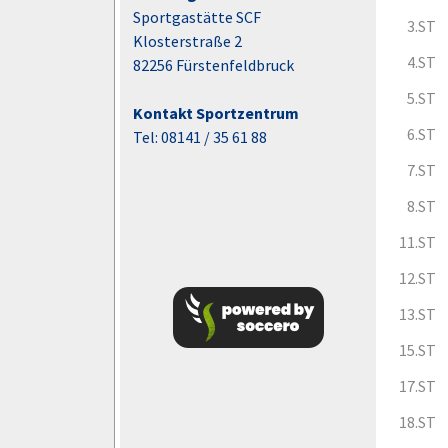
Sportgastätte SCF
3.ST
Klosterstraße 2
4.ST
82256 Fürstenfeldbruck
5.ST
Kontakt Sportzentrum
6.ST
Tel: 08141 / 35 61 88
7.ST
8.ST
11.ST
12.ST
13.ST
15.ST
17.ST
18.ST