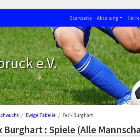
Startseite
Abteilung
Herre
bruck e.V.
achwuchs
Ewige Tabelle
Felix Burghart
x Burghart : Spiele (Alle Mannsch