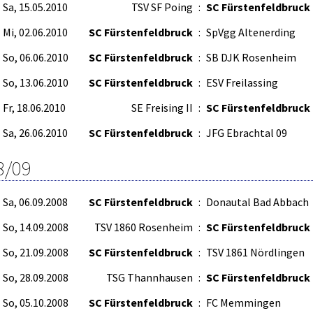
Sa, 15.05.2010
TSV SF Poing
:
SC Fürstenfeldbruck
Mi, 02.06.2010
SC Fürstenfeldbruck
:
SpVgg Altenerding
So, 06.06.2010
SC Fürstenfeldbruck
:
SB DJK Rosenheim
So, 13.06.2010
SC Fürstenfeldbruck
:
ESV Freilassing
Fr, 18.06.2010
SE Freising II
:
SC Fürstenfeldbruck
Sa, 26.06.2010
SC Fürstenfeldbruck
:
JFG Ebrachtal 09
8/09
Sa, 06.09.2008
SC Fürstenfeldbruck
:
Donautal Bad Abbach
So, 14.09.2008
TSV 1860 Rosenheim
:
SC Fürstenfeldbruck
So, 21.09.2008
SC Fürstenfeldbruck
:
TSV 1861 Nördlingen
So, 28.09.2008
TSG Thannhausen
:
SC Fürstenfeldbruck
So, 05.10.2008
SC Fürstenfeldbruck
:
FC Memmingen