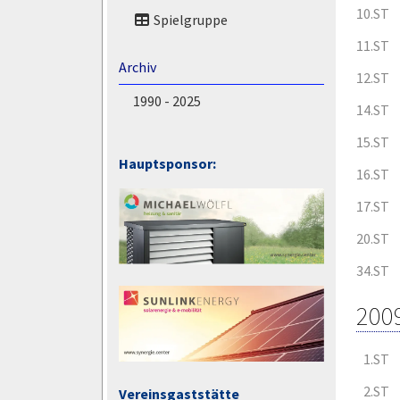
10.ST
Spielgruppe
11.ST
Archiv
12.ST
1990 - 2025
14.ST
15.ST
Hauptsponsor:
16.ST
17.ST
20.ST
34.ST
200
1.ST
2.ST
Vereinsgaststätte