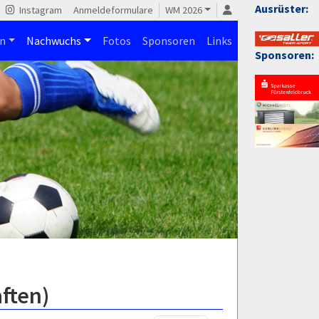
Ausrüster:
Instagram
Anmeldeformulare
WM 2026
n
Nachwuchs
Fotos
Sponsoren
Links
Sponsoren:
aften)