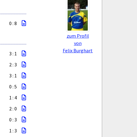
0 : 8
zum Profil
von
Felix Burghart
3 : 1
2 : 3
3 : 1
0 : 5
1 : 4
2 : 0
0 : 3
1 : 3