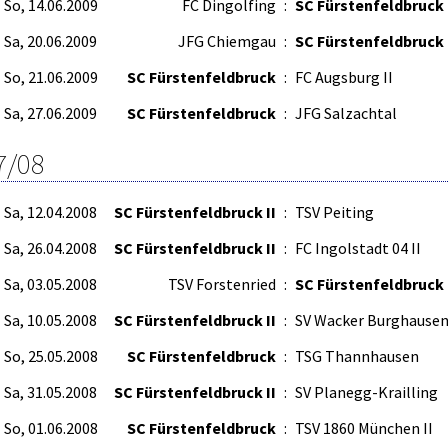
So, 14.06.2009
FC Dingolfing
:
SC Fürstenfeldbruck
Sa, 20.06.2009
JFG Chiemgau
:
SC Fürstenfeldbruck
So, 21.06.2009
SC Fürstenfeldbruck
:
FC Augsburg II
Sa, 27.06.2009
SC Fürstenfeldbruck
:
JFG Salzachtal
7/08
Sa, 12.04.2008
SC Fürstenfeldbruck II
:
TSV Peiting
Sa, 26.04.2008
SC Fürstenfeldbruck II
:
FC Ingolstadt 04 II
Sa, 03.05.2008
TSV Forstenried
:
SC Fürstenfeldbruck 
Sa, 10.05.2008
SC Fürstenfeldbruck II
:
SV Wacker Burghausen 
So, 25.05.2008
SC Fürstenfeldbruck
:
TSG Thannhausen
Sa, 31.05.2008
SC Fürstenfeldbruck II
:
SV Planegg-Krailling
So, 01.06.2008
SC Fürstenfeldbruck
:
TSV 1860 München II