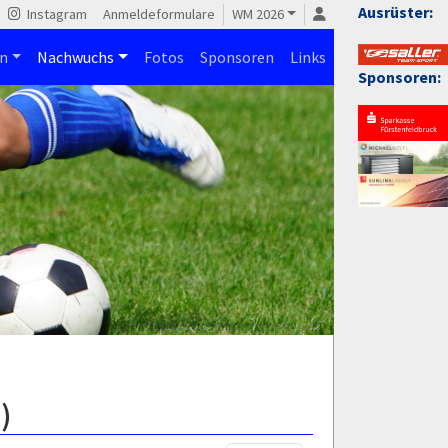
Ausrüster:
Instagram
Anmeldeformulare
WM 2026
n
Nachwuchs
Fotos
Sponsoren
Links
Sponsoren:
)