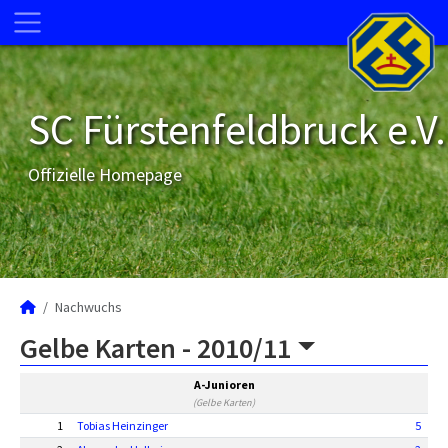
SC Fürstenfeldbruck e.V.
Offizielle Homepage
Nachwuchs
Gelbe Karten -
2010/11
A-Junioren
(Gelbe Karten)
1
Tobias Heinzinger
5