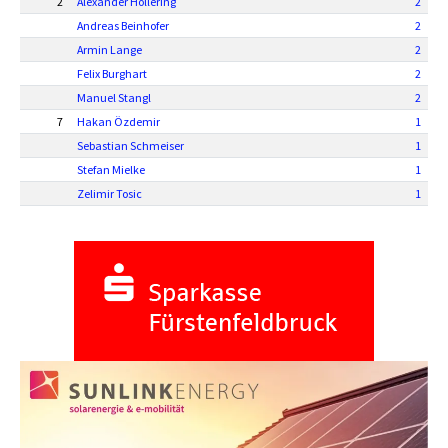
2
Alexander Hollering
2
Andreas Beinhofer
2
Armin Lange
2
Felix Burghart
2
Manuel Stangl
2
7
Hakan Özdemir
1
Sebastian Schmeiser
1
Stefan Mielke
1
Zelimir Tosic
1