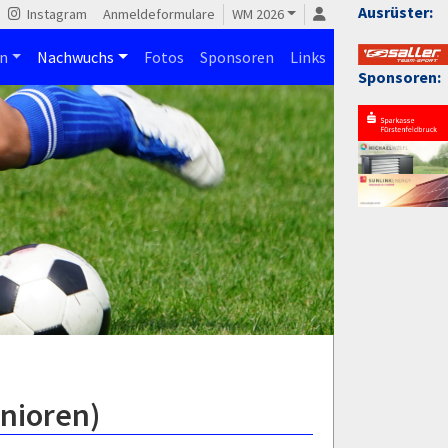
Ausrüster:
Instagram
Anmeldeformulare
WM 2026
n
Nachwuchs
Fotos
Sponsoren
Links
Sponsoren:
unioren)