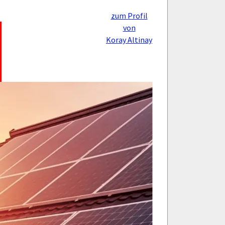
zum Profil
von
Koray Altinay