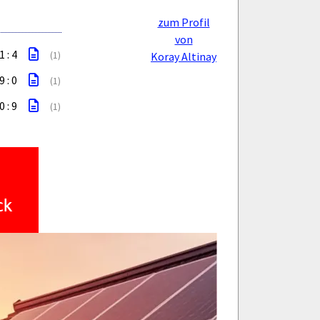
zum Profil
von
1 : 4
(1)
Koray Altinay
9 : 0
(1)
0 : 9
(1)