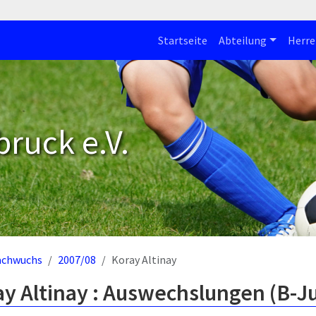
Startseite
Abteilung
Herre
bruck e.V.
achwuchs
2007/08
Koray Altinay
y Altinay : Auswechslungen (B-J