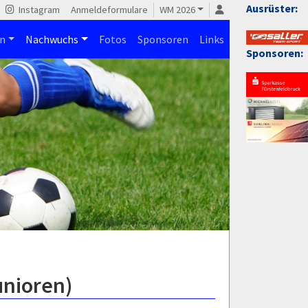
Ausrüster:
Instagram
Anmeldeformulare
WM 2026
n
Nachwuchs
Fotos
Sponsoren
Links
Sponsoren:
unioren)