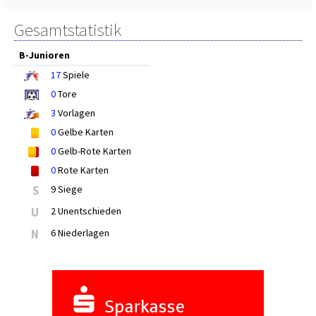
Gesamtstatistik
B-Junioren
17
Spiele
0
Tore
3
Vorlagen
0
Gelbe Karten
0
Gelb-Rote Karten
0
Rote Karten
S
9 Siege
U
2 Unentschieden
N
6 Niederlagen