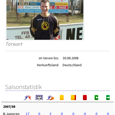
Torwart
im Verein bis:
30.06.2008
Herkunftsland:
Deutschland
Saisonstatistik
2007/08
B-Junioren
17
0
3
0
0
0
0
0