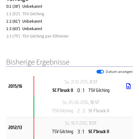
0:1 (38')
Unbekannt
1:1 (52')
TSV Gilching
1:2 (61')
Unbekannt
1:3 (63')
Unbekannt
2:3 (75')
TSV Gilching per Elfmeter
Bisherige Ergebnisse
Datum anzeigen
Sa, 31.10.2015
, 8.ST
2015/16
0 : 1
SC F'bruck II
TSV Gilching
So, 05.06.2016
, 18.ST
2 : 3
TSV Gilching
SC F'bruck II
So, 18.11.2012
, 11.ST
2012/13
3 : 1
TSV Gilching
SC F'bruck II