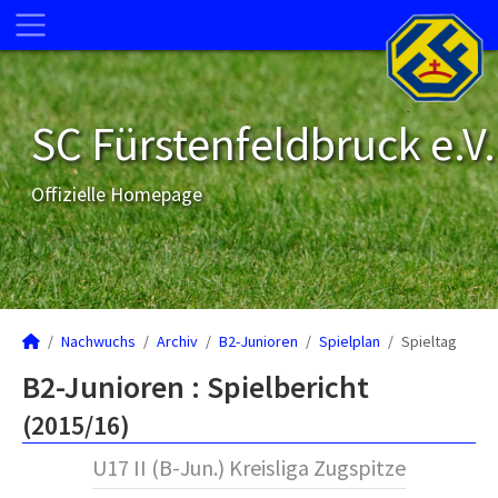
SC Fürstenfeldbruck e.V.
Offizielle Homepage
Nachwuchs
Archiv
B2-Junioren
Spielplan
Spieltag
B2-Junioren :
Spielbericht
(2015/16)
U17 II (B-Jun.) Kreisliga Zugspitze