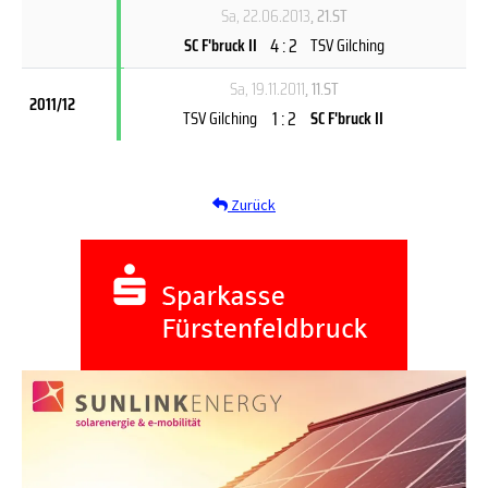
Sa, 22.06.2013
, 21.ST
4 : 2
SC F'bruck II
TSV Gilching
Sa, 19.11.2011
, 11.ST
2011/12
1 : 2
TSV Gilching
SC F'bruck II
Zurück