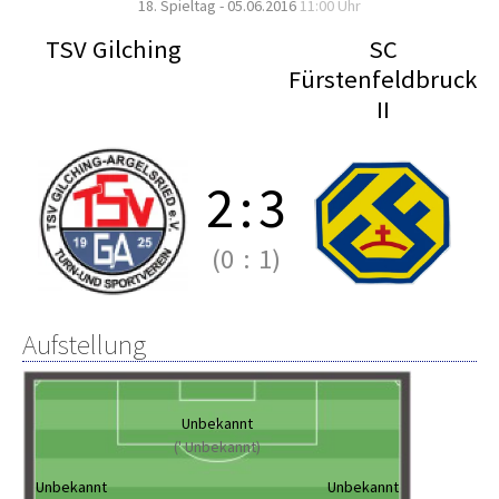
18. Spieltag - 05.06.2016
11:00 Uhr
TSV Gilching
SC
Fürstenfeldbruck
II
2
:
3
(0
:
1)
Aufstellung
Unbekannt
(' Unbekannt)
Unbekannt
Unbekannt