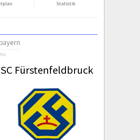
elplan
Statistik
rbayern
Uhr
SC Fürstenfeldbruck