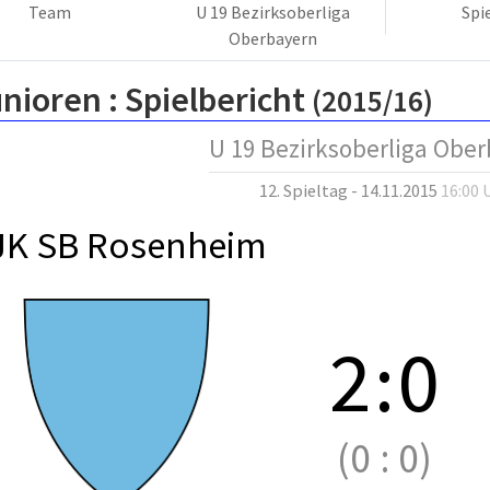
Team
U 19 Bezirksoberliga
Spi
Oberbayern
nioren :
Spielbericht
(2015/16)
U 19 Bezirksoberliga Obe
12. Spieltag - 14.11.2015
16:00 
JK SB Rosenheim
2
:
0
(0
:
0)