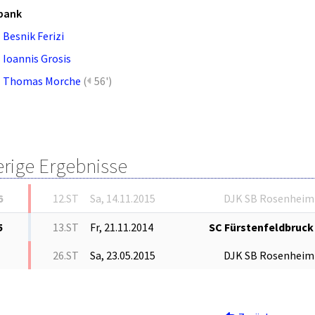
bank
Besnik Ferizi
Ioannis Grosis
Thomas Morche
(
56')
erige Ergebnisse
6
12.ST
Sa, 14.11.2015
DJK SB Rosenheim
5
13.ST
Fr, 21.11.2014
SC Fürstenfeldbruck
26.ST
Sa, 23.05.2015
DJK SB Rosenheim