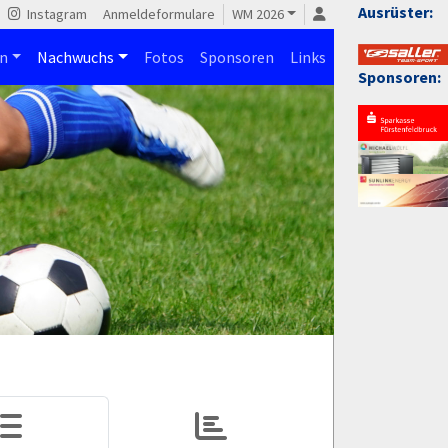
Ausrüster:
Instagram
Anmeldeformulare
WM 2026
n
Nachwuchs
Fotos
Sponsoren
Links
Sponsoren: