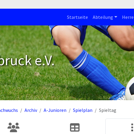
Startseite
Abteilung
Herre
bruck e.V.
achwuchs
Archiv
A-Junioren
Spielplan
Spieltag