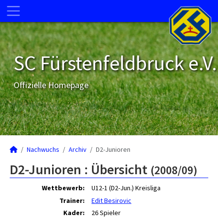
SC Fürstenfeldbruck e.V.
Offizielle Homepage
Nachwuchs
Archiv
D2-Junioren
D2-Junioren :
Übersicht
(2008/09)
Wettbewerb:
U12-1 (D2-Jun.) Kreisliga
Trainer:
Edit Besirovic
Kader:
26 Spieler