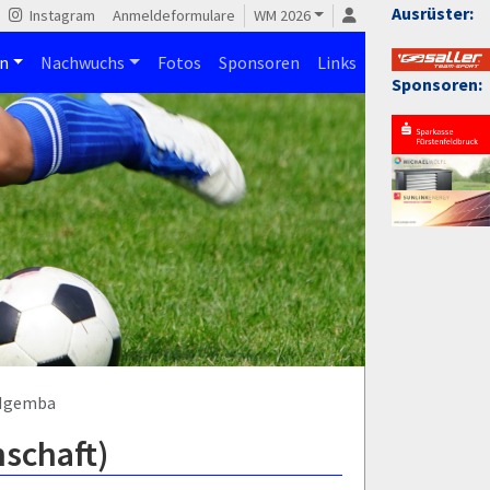
Ausrüster:
Instagram
Anmeldeformulare
WM 2026
n
Nachwuchs
Fotos
Sponsoren
Links
Sponsoren:
 Ngemba
schaft)