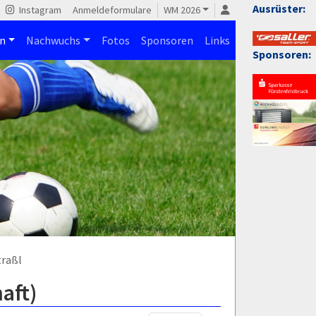
Ausrüster:
Instagram
Anmeldeformulare
WM 2026
n
Nachwuchs
Fotos
Sponsoren
Links
Sponsoren:
traßl
aft)