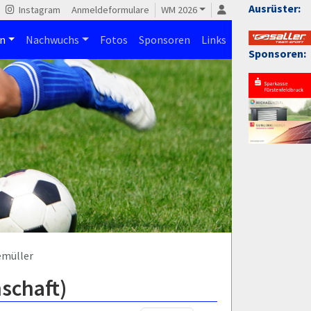
Ausrüster:
Instagram
Anmeldeformulare
WM 2026
n
Nachwuchs
Fotos
Sponsoren
Links
Sponsoren:
emüller
schaft)