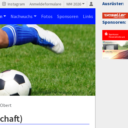
Ausrüster:
Instagram
Anmeldeformulare
WM 2026
n
Nachwuchs
Fotos
Sponsoren
Links
Sponsoren:
 Obert
chaft)