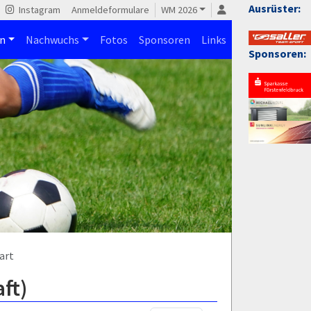
Ausrüster:
Instagram
Anmeldeformulare
WM 2026
n
Nachwuchs
Fotos
Sponsoren
Links
Sponsoren:
art
ft)