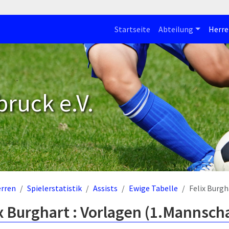
Startseite
Abteilung
Herre
bruck e.V.
rren
Spielerstatistik
Assists
Ewige Tabelle
Felix Burgh
x Burghart : Vorlagen (1.Mannscha