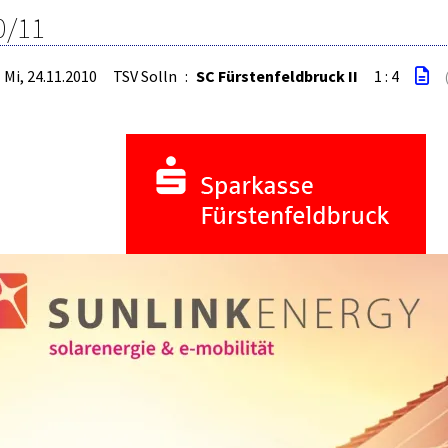
0/11
Mi, 24.11.2010
TSV Solln
:
SC Fürstenfeldbruck II
1 : 4