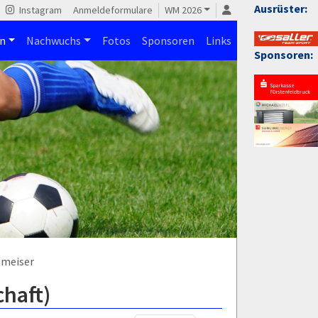
Ausrüster:
Instagram
Anmeldeformulare
WM 2026
n
Nachwuchs
Fotos
Sponsoren
Links
Sponsoren:
hmeiser
chaft)