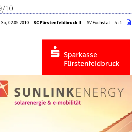
9/10
So, 02.05.2010
SC Fürstenfeldbruck II
:
SV Fuchstal
5 : 1