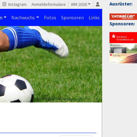
Ausrüster:
Instagram
Anmeldeformulare
WM 2026
n
Nachwuchs
Fotos
Sponsoren
Links
Sponsoren: