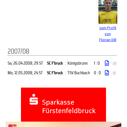
zum Profil
von
Florian Dill
2007/08
Sa, 26.04.2008
, 29.ST
SC F'bruck
:
Königsbrunn
1 : 0
(3)
Mo, 12.05.2008
, 24.ST
SC F'bruck
:
TSV Buchbach
0 : 0
(1)