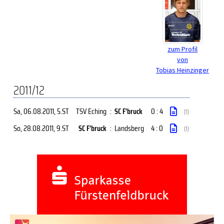
zum Profil
von
Tobias Heinzinger
2011/12
Sa, 06.08.2011
, 5.ST
TSV Eching
:
SC F'bruck
0 : 4
(1)
So, 28.08.2011
, 9.ST
SC F'bruck
:
Landsberg
4 : 0
(1)