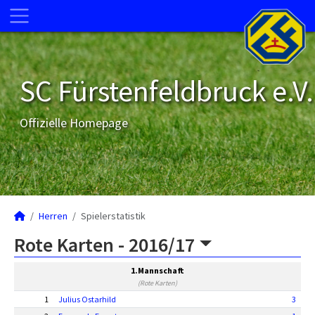
SC Fürstenfeldbruck e.V.
Offizielle Homepage
Herren
Spielerstatistik
Rote Karten -
2016/17
1.Mannschaft
(Rote Karten)
1
Julius Ostarhild
3