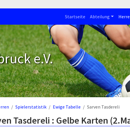
Startseite
Abteilung
Herre
bruck e.V.
rren
Spielerstatistik
Ewige Tabelle
Sarven Tasdereli
en Tasdereli : Gelbe Karten (2.M