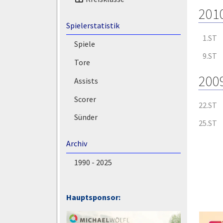
201
Spielerstatistik
1.ST
Spiele
9.ST
Tore
200
Assists
Scorer
22.ST
Sünder
25.ST
Archiv
1990 - 2025
Hauptsponsor: