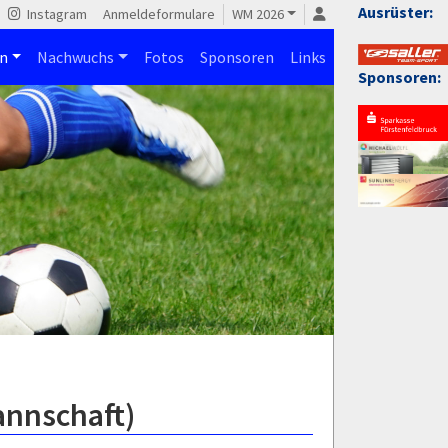
Ausrüster:
Instagram
Anmeldeformulare
WM 2026
n
Nachwuchs
Fotos
Sponsoren
Links
Sponsoren:
annschaft)