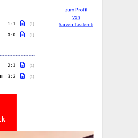
zum Profil
von
1 : 1
(1)
Sarven Tasdereli
0 : 0
(1)
2 : 1
(1)
II
3 : 3
(1)