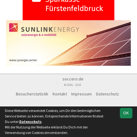
soccero.de
© 2006 - 2026
Besucherstatistik
Kontakt
Impressum
Datenschutz
Diese Webseite verwendet Cookies, um Dir den bestmöglichen
OK
Service bieten zu können. Entsprechende Informationen findest
Du unter
Datenschutz
.
Mit der Nutzung der Webseite erklärst Du Dich mit der
Verwendung von Cookies einverstanden.