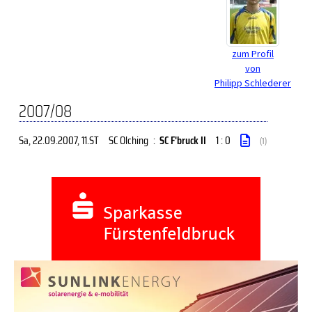
zum Profil
von
Philipp Schlederer
2007/08
Sa, 22.09.2007
, 11.ST
SC Olching
:
SC F'bruck II
1 : 0
(1)