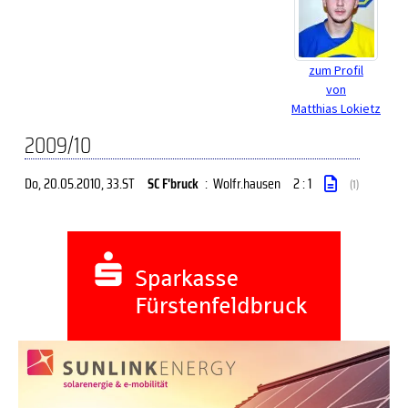
zum Profil
von
Matthias Lokietz
2009/10
Do, 20.05.2010
, 33.ST
SC F'bruck
:
Wolfr.hausen
2 : 1
(1)