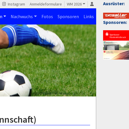
Ausrüster:
Instagram
Anmeldeformulare
WM 2026
n
Nachwuchs
Fotos
Sponsoren
Links
Sponsoren:
nnschaft)