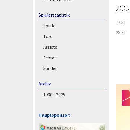
200
Spielerstatistik
17.ST
Spiele
28.ST
Tore
Assists
Scorer
Sünder
Archiv
1990 - 2025
Hauptsponsor: