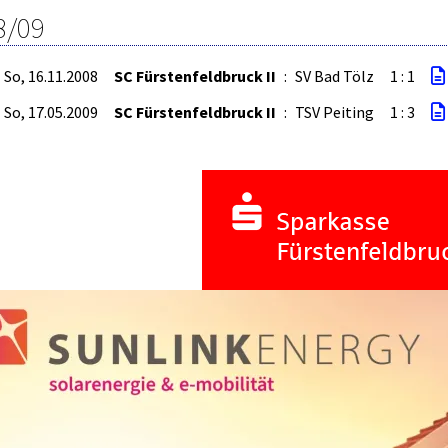
8/09
So, 16.11.2008
SC Fürstenfeldbruck II
:
SV Bad Tölz
1 : 1
So, 17.05.2009
SC Fürstenfeldbruck II
:
TSV Peiting
1 : 3