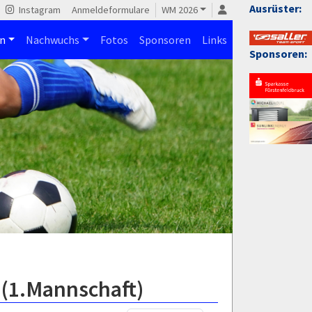
Ausrüster:
Instagram
Anmeldeformulare
WM 2026
n
Nachwuchs
Fotos
Sponsoren
Links
Sponsoren:
 (1.Mannschaft)