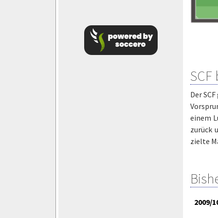
SCF 
Der SCF 
Vorspru
einem L
zurück 
zielte M
Bish
2009/1