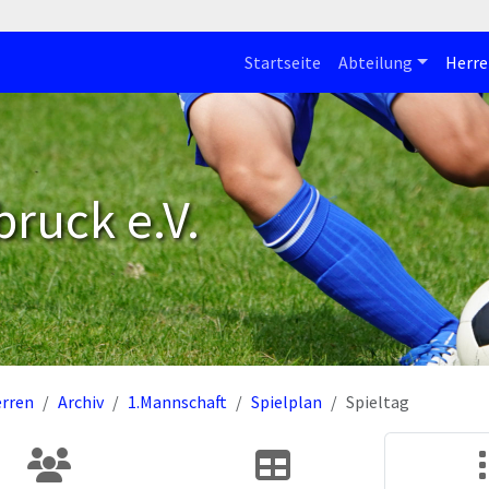
Startseite
Abteilung
Herre
bruck e.V.
rren
Archiv
1.Mannschaft
Spielplan
Spieltag