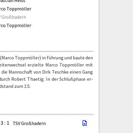
astian Heiss
rco Toppmöller
V Großhadern
rco Toppmöller
3. (Marco Toppmöller) in Führung und baute den
Seitenwechsel erzielte Marco Toppmöller mit
e die Mannschaft von Dirk Teschke einen Gang
durch Robert Thaetig. In der Schlußphase er-
dstand zum 1:5.
3 : 1
TSV Großhadern