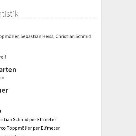
tistik
ppmöller
,
Sebastian Heiss
,
Christian Schmid
eif
arten
on
uer
e
istian Schmid per Elfmeter
co Toppmöller per Elfmeter