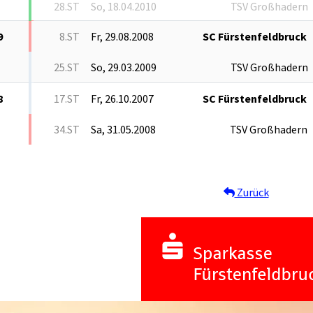
28.ST
So, 18.04.2010
TSV Großhadern
9
8.ST
Fr, 29.08.2008
SC Fürstenfeldbruck
25.ST
So, 29.03.2009
TSV Großhadern
8
17.ST
Fr, 26.10.2007
SC Fürstenfeldbruck
34.ST
Sa, 31.05.2008
TSV Großhadern
Zurück