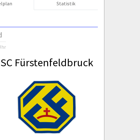
elplan
Statistik
d
Uhr
SC Fürstenfeldbruck