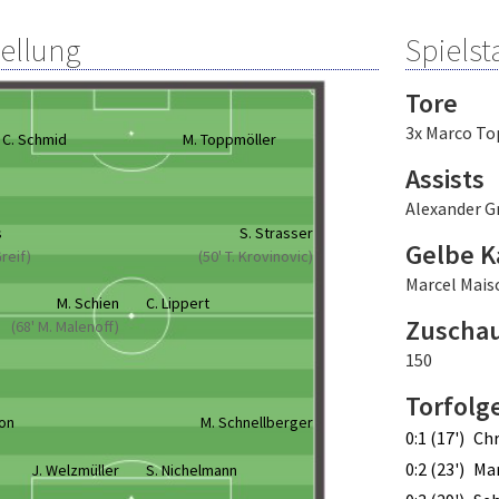
tellung
Spielsta
Tore
3x Marco To
C. Schmid
M. Toppmöller
Assists
Alexander Gr
s
S. Strasser
Gelbe K
Greif)
(50' T. Krovinovic)
Marcel Mais
M. Schien
C. Lippert
Zuscha
(68' M. Malenoff)
150
Torfolg
son
M. Schnellberger
0:1 (17')
Chr
0:2 (23')
Mar
J. Welzmüller
S. Nichelmann