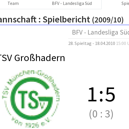
Team
BFV - Landesliga Süd
Spi
annschaft :
Spielbericht
(2009/10)
BFV - Landesliga Sü
28. Spieltag - 18.04.2010
15:00 
TSV Großhadern
1
:
5
(0
:
3)