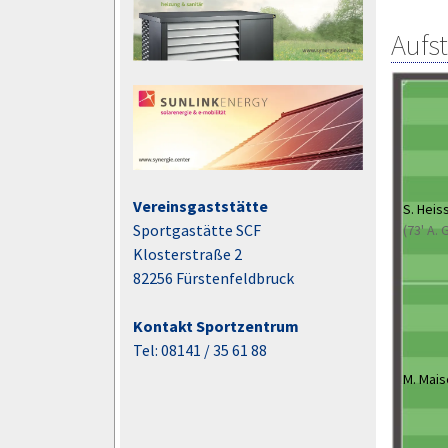
Aufs
Vereinsgaststätte
S. Heis
Sportgastätte SCF
(73' A. 
Klosterstraße 2
82256 Fürstenfeldbruck
Kontakt Sportzentrum
Tel: 08141 / 35 61 88
M. Mai