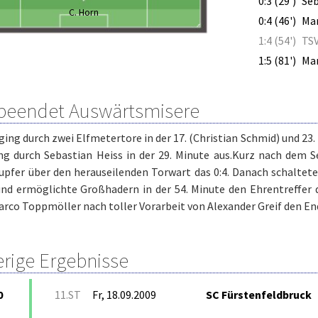
0:3 (29')
Seb
C. Horn
0:4 (46')
Ma
1:4 (54')
TS
1:5 (81')
Ma
beendet Auswärtsmisere
ging durch zwei Elfmetertore in der 17. (Christian Schmid) und 2
ng durch Sebastian Heiss in der 29. Minute aus.Kurz nach dem 
upfer über den herauseilenden Torwart das 0:4. Danach schaltet
und ermöglichte Großhadern in der 54. Minute den Ehrentreffer 
arco Toppmöller nach toller Vorarbeit von Alexander Greif den En
erige Ergebnisse
0
11.ST
Fr, 18.09.2009
SC Fürstenfeldbruck