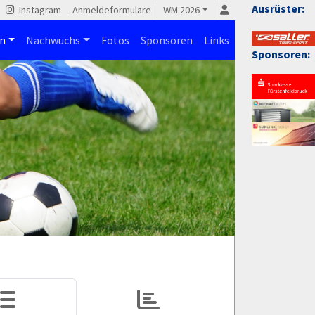
Ausrüster:
Instagram
Anmeldeformulare
WM 2026
n
Nachwuchs
Fotos
Sponsoren
Links
Sponsoren: