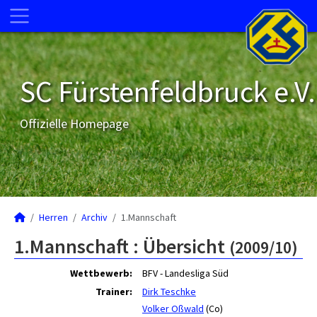
SC Fürstenfeldbruck e.V.
Offizielle Homepage
Herren
Archiv
1.Mannschaft
1.Mannschaft :
Übersicht
(2009/10)
Wettbewerb:
BFV - Landesliga Süd
Trainer:
Dirk Teschke
Volker Oßwald
(Co)