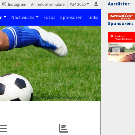
Ausrüster:
Instagram
Anmeldeformulare
WM 2026
n
Nachwuchs
Fotos
Sponsoren
Links
Sponsoren: