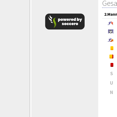
Gesa
2.Mann
S
U
N