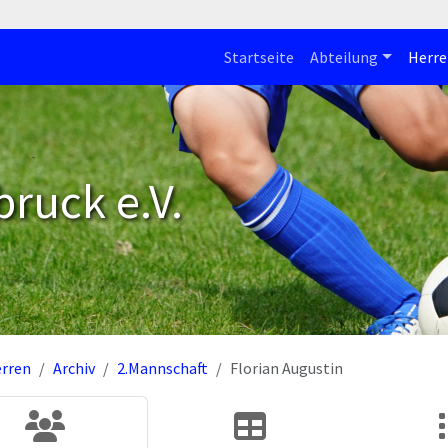
Startseite
Abteilung
Herre
bruck e.V.
rren
Archiv
2.Mannschaft
Florian Augustin