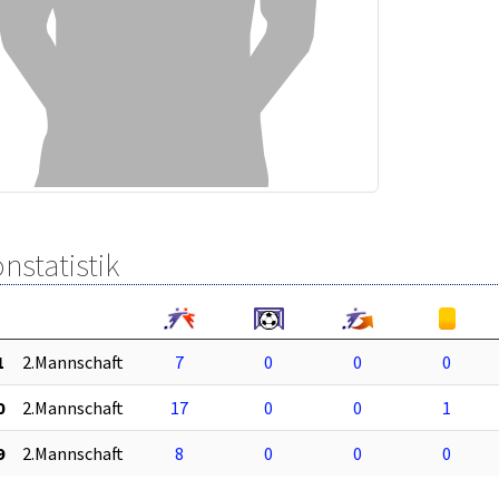
nstatistik
1
2.Mannschaft
7
0
0
0
0
2.Mannschaft
17
0
0
1
9
2.Mannschaft
8
0
0
0