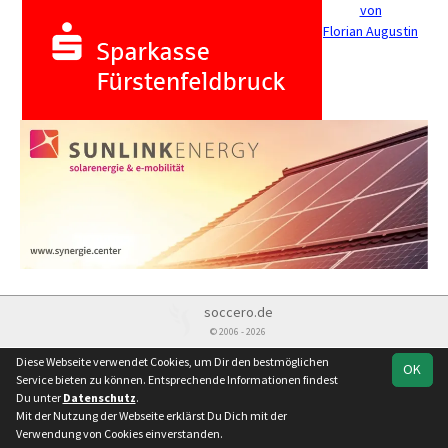
von
Florian Augustin
soccero.de
© 2006 - 2026
Besucherstatistik
Kontakt
Impressum
Datenschutz
Diese Webseite verwendet Cookies, um Dir den bestmöglichen
OK
Service bieten zu können. Entsprechende Informationen findest
Du unter
Datenschutz
.
Mit der Nutzung der Webseite erklärst Du Dich mit der
Verwendung von Cookies einverstanden.